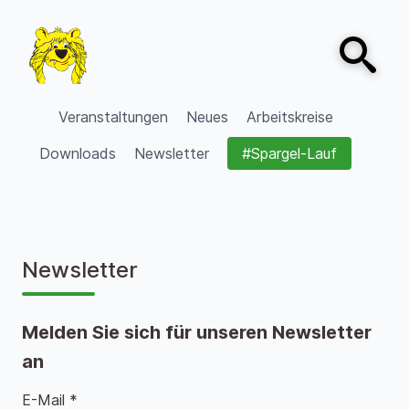
Zum Inhalt springen
Open sear
VVV Burgdorf
Veranstaltungen
Neues
Arbeitskreise
Downloads
Newsletter
#Spargel-Lauf
Newsletter
Melden Sie sich für unseren Newsletter
an
E-Mail *