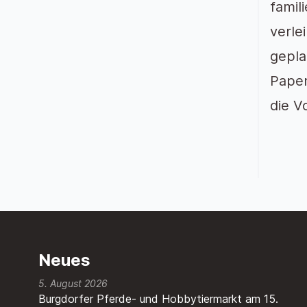
famil
verle
gepla
Papen
die V
Neues
5. August 2026
Burgdorfer Pferde- und Hobbytiermarkt am 15.