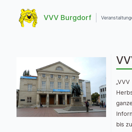
Zum Inhalt springen
VVV Burgdorf
Veranstaltung
VVV Burgdorf
VV
„VVV 
Herbs
ganze
Infor
bis z