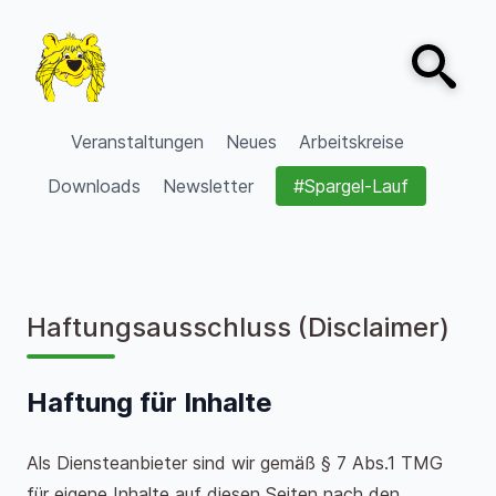
Zum Inhalt springen
Open sear
VVV Burgdorf
Veranstaltungen
Neues
Arbeitskreise
Downloads
Newsletter
#Spargel-Lauf
Haftungsausschluss (Disclaimer)
Haftung für Inhalte
Als Diensteanbieter sind wir gemäß § 7 Abs.1 TMG
für eigene Inhalte auf diesen Seiten nach den