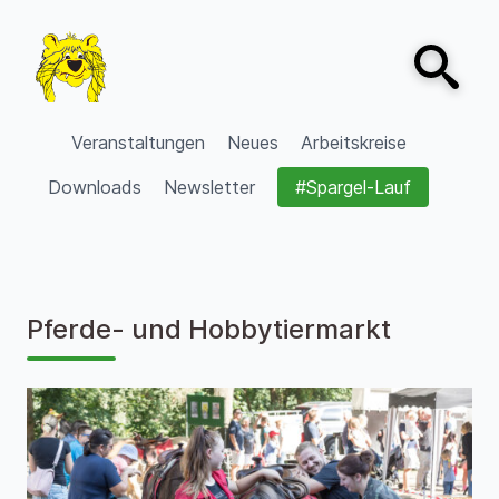
Zum Inhalt springen
Open sear
VVV Burgdorf
Veranstaltungen
Neues
Arbeitskreise
Downloads
Newsletter
#Spargel-Lauf
Pferde- und Hobbytiermarkt