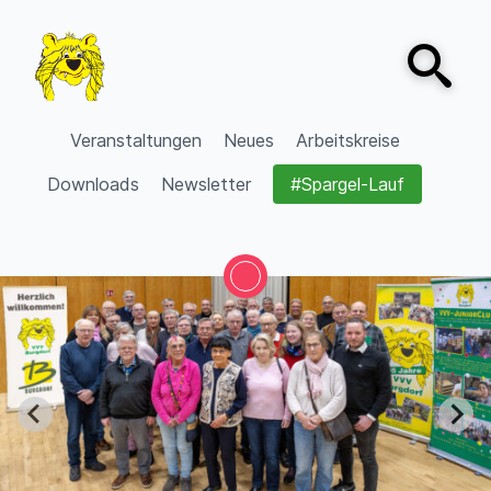
Zum Inhalt springen
Open sear
VVV Burgdorf
Veranstaltungen
Neues
Arbeitskreise
Downloads
Newsletter
#Spargel-Lauf