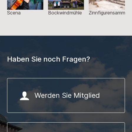
ammlung
Boule
Stadtfest
Burgdorfer
Jahreschronik
Haben Sie noch Fragen?
Werden Sie Mitglied