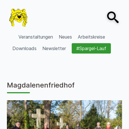
Zum Inhalt springen
Open sear
VVV Burgdorf
Veranstaltungen
Neues
Arbeitskreise
Downloads
Newsletter
#Spargel-Lauf
Magdalenenfriedhof