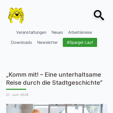
Zum Inhalt springen
Open sear
VVV Burgdorf
Veranstaltungen
Neues
Arbeitskreise
Downloads
Newsletter
#Spargel-Lauf
„Komm mit! – Eine unterhaltsame
Reise durch die Stadtgeschichte“
21. Juni 2026