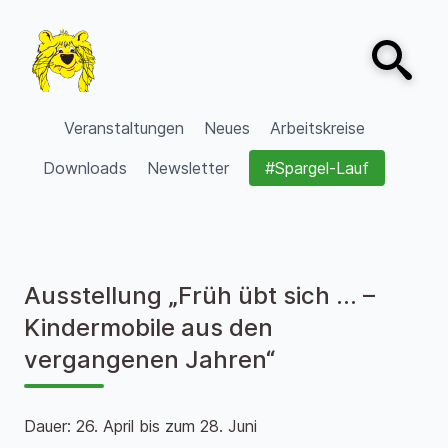
Zum Inhalt springen
Open sear
VVV Burgdorf
Veranstaltungen
Neues
Arbeitskreise
Downloads
Newsletter
#Spargel-Lauf
Ausstellung „Früh übt sich … –
Kindermobile aus den
vergangenen Jahren“
Dauer: 26. April bis zum 28. Juni