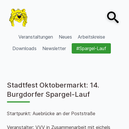
Zum Inhalt springen
Open sear
VVV Burgdorf
Veranstaltungen
Neues
Arbeitskreise
Downloads
Newsletter
#Spargel-Lauf
Stadtfest Oktobermarkt: 14.
Burgdorfer Spargel-Lauf
Startpunkt: Auebrücke an der Poststraße
Veranstalter: VVV in Zusammenarbeit mit eichels