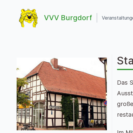
Zum Inhalt springen
VVV Burgdorf
Veranstaltung
VVV Burgdorf
St
Das S
Ausst
große
resta
Im Mi