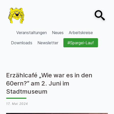
Zum Inhalt springen
Open sear
VVV Burgdorf
Veranstaltungen
Neues
Arbeitskreise
Downloads
Newsletter
#Spargel-Lauf
Erzählcafé „Wie war es in den
60ern?“ am 2. Juni im
Stadtmuseum
17. Mai 2024