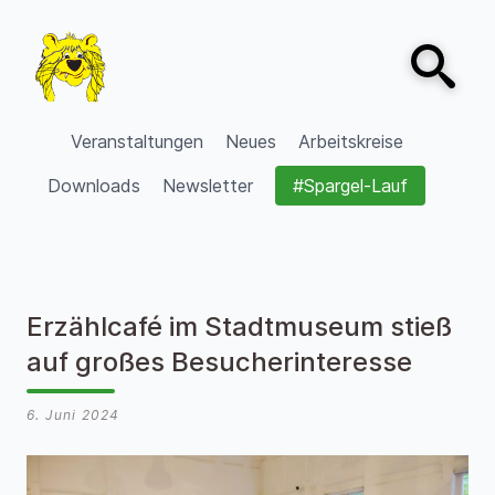
Zum Inhalt springen
Open sear
VVV Burgdorf
Veranstaltungen
Neues
Arbeitskreise
Downloads
Newsletter
#Spargel-Lauf
Erzählcafé im Stadtmuseum stieß
auf großes Besucherinteresse
6. Juni 2024