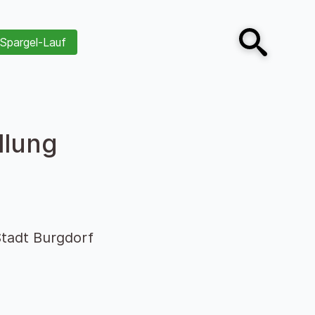
Spargel-Lauf
Open search
llung
tadt Burgdorf