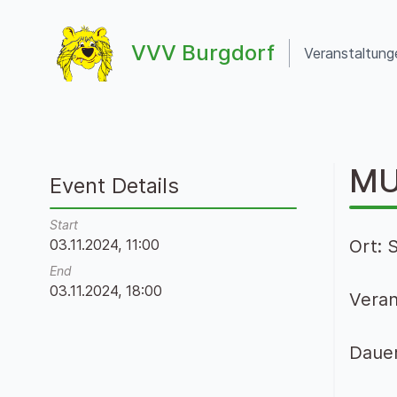
Zum Inhalt springen
VVV Burgdorf
Veranstaltung
VVV Burgdorf
MU
Event Details
Start
03.11.2024, 11:00
Ort: 
End
03.11.2024, 18:00
Veran
Dauer