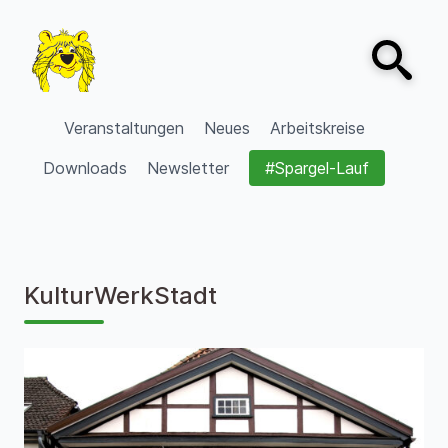
Zum Inhalt springen
Open sear
VVV Burgdorf
Veranstaltungen
Neues
Arbeitskreise
Downloads
Newsletter
#Spargel-Lauf
KulturWerkStadt