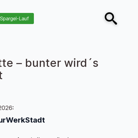
Spargel-Lauf
Open search
te – bunter wird´s
dt
2026:
ulturWerkStadt