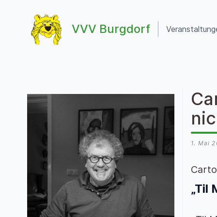
Zum Inhalt springen
VVV Burgdorf
Veranstaltung
VVV Burgdorf
Car
ni
1. Mai 
Carto
„Til