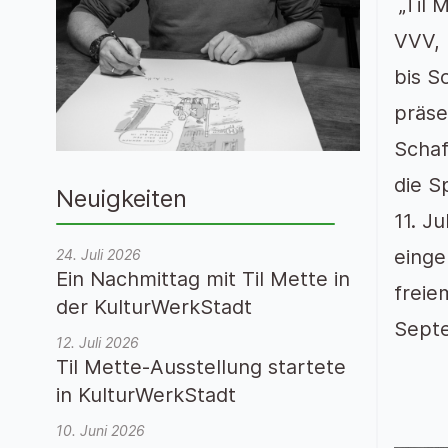
„Til 
VVV, 
bis S
präse
Schaf
die S
Neuigkeiten
11. J
einge
24. Juli 2026
Ein Nachmittag mit Til Mette in
freie
der KulturWerkStadt
Septe
12. Juli 2026
Til Mette-Ausstellung startete
in KulturWerkStadt
10. Juni 2026