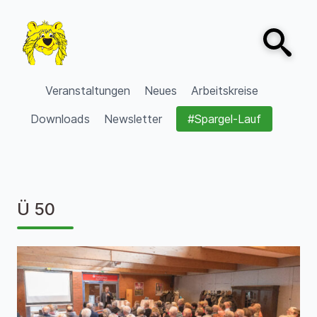
Zum Inhalt springen
Open sear
VVV Burgdorf
Veranstaltungen
Neues
Arbeitskreise
Downloads
Newsletter
#Spargel-Lauf
Ü 50