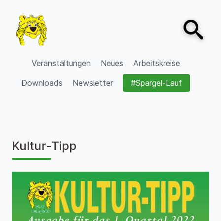
Zum Inhalt springen
Open sear
VVV Burgdorf
Veranstaltungen
Neues
Arbeitskreise
Downloads
Newsletter
#Spargel-Lauf
Kultur-Tipp