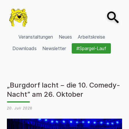
Zum Inhalt springen
Open sear
VVV Burgdorf
Veranstaltungen
Neues
Arbeitskreise
Downloads
Newsletter
#Spargel-Lauf
„Burgdorf lacht − die 10. Comedy-
Nacht” am 26. Oktober
20. Juli 2026