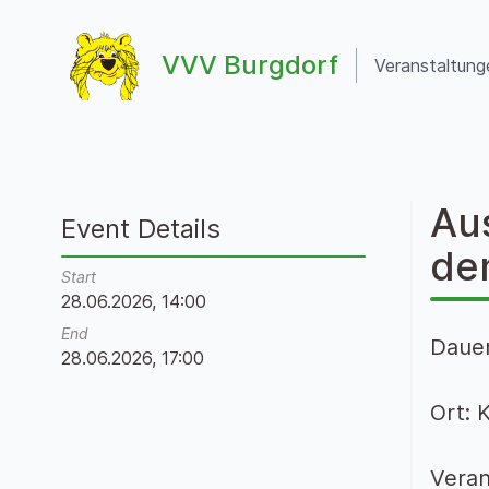
Zum Inhalt springen
VVV Burgdorf
Veranstaltung
VVV Burgdorf
Aus
Event Details
de
Start
28.06.2026, 14:00
End
Dauer
28.06.2026, 17:00
Ort: 
Veran