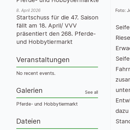
Foto: J
8. April 2026
Startschuss für die 47. Saison
fällt am 18. April/ VVV
Seife
präsentiert den 268. Pferde-
Ries
und Hobbytiermarkt
Erwac
Seife
Veranstaltungen
Fahrr
No recent events.
zusam
Galerien
unter
See all
Entwi
Pferde- und Hobbytiermarkt
dazu
Dateien
Stand