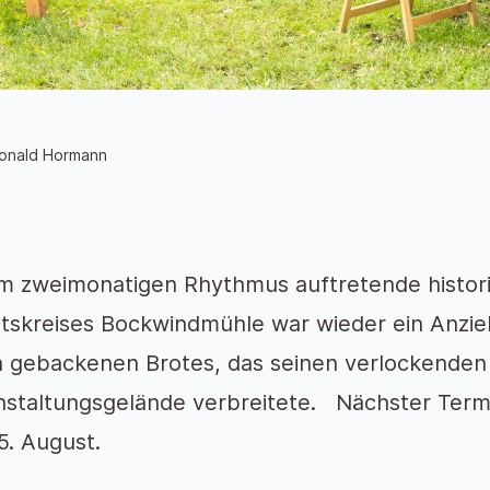
Ronald Hormann
im zweimonatigen Rhythmus auftretende histor
itskreises Bockwindmühle war wieder ein Anzi
ch gebackenen Brotes, das seinen verlockende
nstaltungsgelände verbreitete. Nächster Termi
5. August.