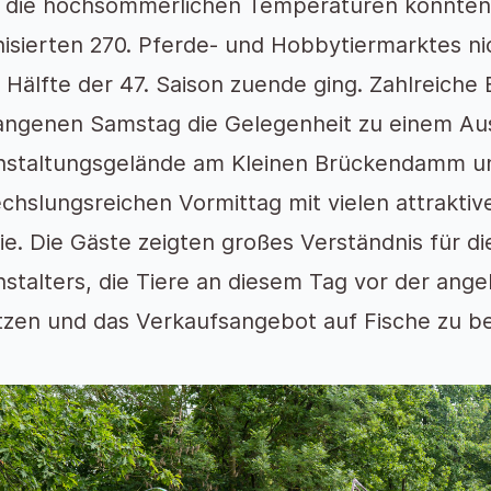
 die hochsommerlichen Temperaturen konnten
isierten 270. Pferde- und Hobbytiermarktes ni
 Hälfte der 47. Saison zuende ging. Zahlreich
angenen Samstag die Gelegenheit zu einem Aus
nstaltungsgelände am Kleinen Brückendamm un
hslungsreichen Vormittag mit vielen attrakti
ie. Die Gäste zeigten großes Verständnis für d
stalters, die Tiere an diesem Tag vor der ang
tzen und das Verkaufsangebot auf Fische zu b