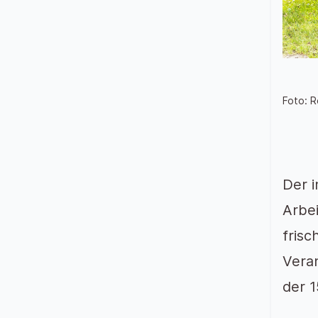
Foto: 
Der 
Arbe
fris
Vera
der 1