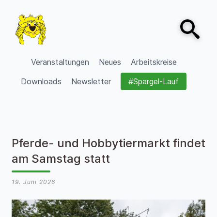
Zum Inhalt springen
Open sear
VVV Burgdorf
Veranstaltungen
Neues
Arbeitskreise
Downloads
Newsletter
#Spargel-Lauf
Pferde- und Hobbytiermarkt findet
am Samstag statt
19. Juni 2026