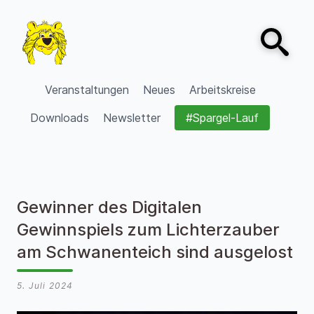
Zum Inhalt springen
Open sear
VVV Burgdorf
Veranstaltungen
Neues
Arbeitskreise
Downloads
Newsletter
#Spargel-Lauf
Gewinner des Digitalen
Gewinnspiels zum Lichterzauber
am Schwanenteich sind ausgelost
5. Juli 2024