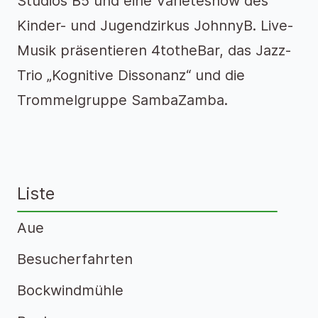
Studios B5 und eine Varietéshow des
Kinder- und Jugendzirkus JohnnyB. Live-
Musik präsentieren 4totheBar, das Jazz-
Trio „Kognitive Dissonanz“ und die
Trommelgruppe SambaZamba.
Liste
Aue
Besucherfahrten
Bockwindmühle