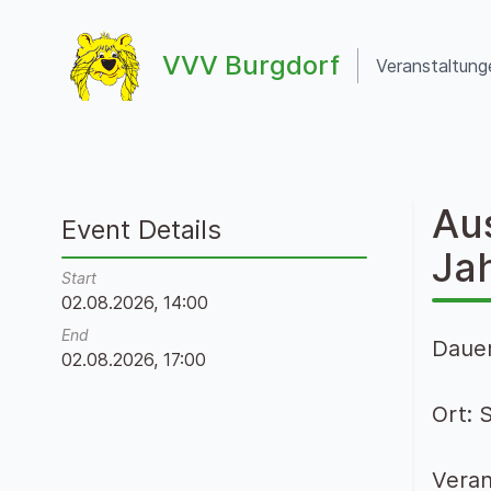
Zum Inhalt springen
VVV Burgdorf
Veranstaltung
VVV Burgdorf
Au
Event Details
Ja
Start
02.08.2026, 14:00
End
Dauer
02.08.2026, 17:00
Ort: 
Veran