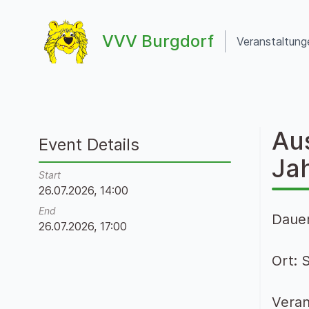
Zum Inhalt springen
VVV Burgdorf
Veranstaltung
VVV Burgdorf
Au
Event Details
Ja
Start
26.07.2026, 14:00
End
Dauer
26.07.2026, 17:00
Ort: 
Veran