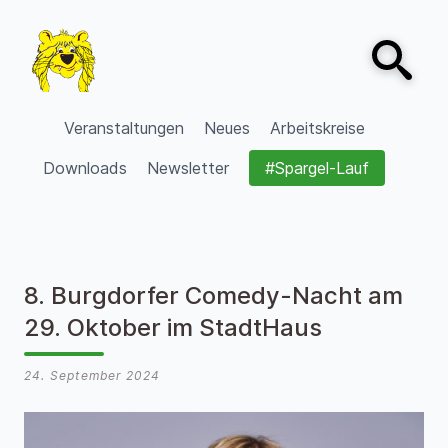
Zum Inhalt springen
Open sear
VVV Burgdorf
Veranstaltungen
Neues
Arbeitskreise
Downloads
Newsletter
#Spargel-Lauf
8. Burgdorfer Comedy-Nacht am
29. Oktober im StadtHaus
24. September 2024