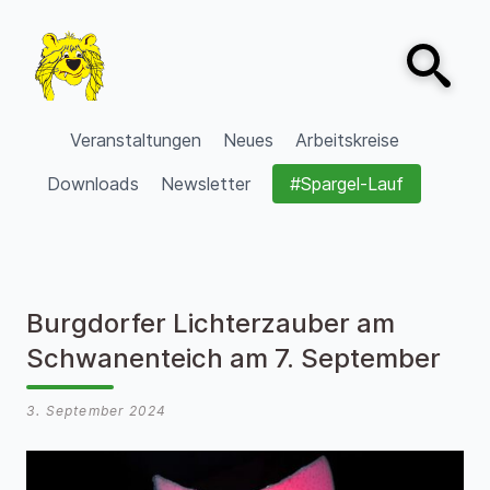
Zum Inhalt springen
Open sear
VVV Burgdorf
Veranstaltungen
Neues
Arbeitskreise
Downloads
Newsletter
#Spargel-Lauf
Burgdorfer Lichterzauber am
Schwanenteich am 7. September
3. September 2024