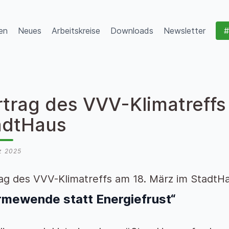
en
Neues
Arbeitskreise
Downloads
Newsletter
#
rtrag des VVV-Klimatreffs
adtHaus
z 2025
ag des VVV-Klimatreffs am 18. März im StadtHa
mewende statt Energiefrust“