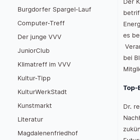
Der K
Burgdorfer Spargel-Lauf
betri
Computer-Treff
Energ
es be
Der junge VVV
Veran
JuniorClub
bei B
Klimatreff im VVV
Mitgl
Kultur-Tipp
Top-E
KulturWerkStadt
Kunstmarkt
Dr. r
Nachh
Literatur
zukün
Magdalenenfriedhof