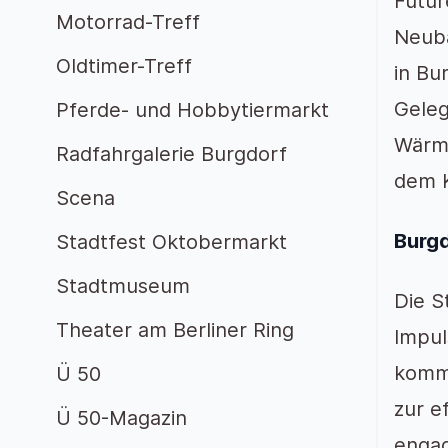
Futur
Motorrad-Treff
Neub
Oldtimer-Treff
in Bu
Geleg
Pferde- und Hobbytiermarkt
Wärme
Radfahrgalerie Burgdorf
dem K
Scena
Burgd
Stadtfest Oktobermarkt
Stadtmuseum
Die S
Theater am Berliner Ring
Impul
kommu
Ü 50
zur e
Ü 50-Magazin
engag