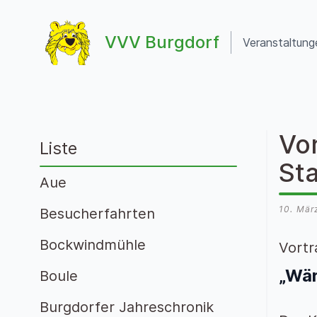
Zum Inhalt springen
VVV Burgdorf
Veranstaltung
VVV Burgdorf
Vo
Liste
St
Aue
10. Mär
Besucherfahrten
Bockwindmühle
Vortr
„Wär
Boule
Burgdorfer Jahreschronik