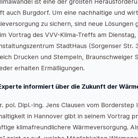
limawandel ist eine der größten Herausforderu
fft auch Burgdorf. Um eine nachhaltige und wirt
ieversorgung zu sichern, sind neue Lösungen 
im Vortrag des VVV-Klima-Treffs am Dienstag, 
staltungszentrum StadtHaus (Sorgenser Str. 3
leich Drucken und Stempeln, Braunschweiger Str
ieder erhalten Ermäßigungen.
xperte informiert über die Zukunft der Wär
er. pol. Dipl.-Ing. Jens Clausen vom Borderstep 
altigkeit in Hannover gibt in seinem Vortrag pr
ftige klimafreundlichere Wärmeversorgung. Als 