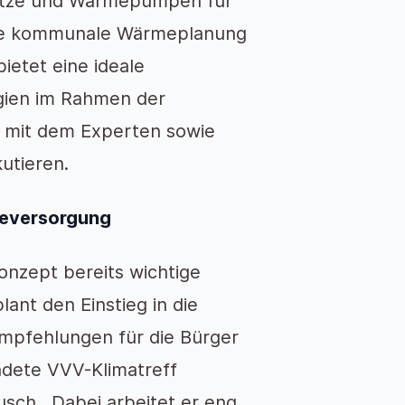
netze und Wärmepumpen für
die kommunale Wärmeplanung
ietet eine ideale
ogien im Rahmen der
n mit dem Experten sowie
utieren.
meversorgung
onzept bereits wichtige
lant den Einstieg in die
mpfehlungen für die Bürger
ndete VVV-Klimatreff
ausch. Dabei arbeitet er eng