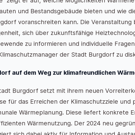
e“ zeigt er auf, welche Möglichkeiten Wärme
auten und Bestandsgebäude bieten und wie 
rgdorf voranschreiten kann. Die Veranstaltung b
enheit, sich über zukunftsfähige Heiztechnol
wende zu informieren und individuelle Frage
limaschutzmanager der Stadt Burgdorf zu disk
orf auf dem Weg zur klimafreundlichen Wär
tadt Burgdorf setzt mit ihrem neuen Vorreiterk
se für das Erreichen der Klimaschutzziele und p
nale Wärmeplanung. Diese liefert konkrete E
ffizienten Wärmenutzung. Der 2024 neu gegrü
iert sich dabei aktiv für Information und Aust