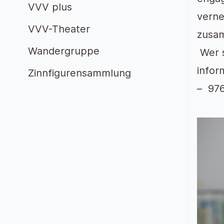
VVV plus
verne
VVV-Theater
zusam
Wandergruppe
Wer s
infor
Zinnfigurensammlung
– 97