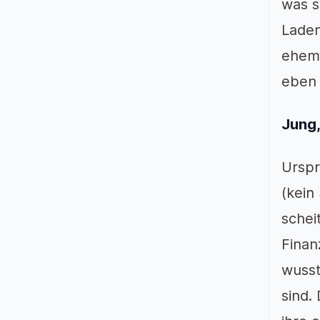
was s
Laden
ehema
eben 
Jung,
Urspr
(kein
schei
Finan
wusst
sind.