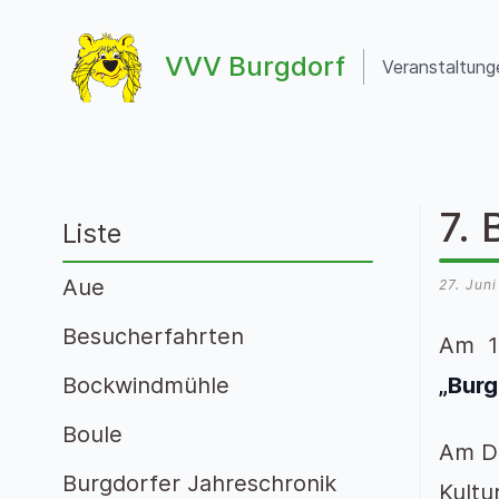
Zum Inhalt springen
VVV Burgdorf
Veranstaltung
VVV Burgdorf
7.
Liste
Aue
27. Jun
Besucherfahrten
Am 17
Bockwindmühle
„Burg
Boule
Am Di
Burgdorfer Jahreschronik
Kultu