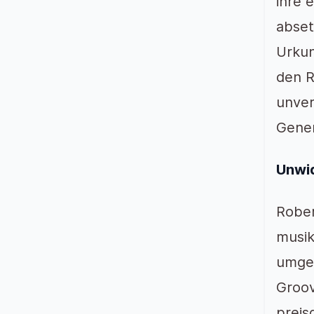
ihre 
abset
Urkun
den R
unver
Gener
Unwid
Rober
musik
umgeb
Groov
preis