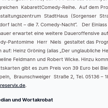
lgreichen KabarettComedy-Reihe. Auf dem Pr
staltungszentrum StadtHaus (Sorgenser Stra
dorf lacht – die 7. Comedy-Nacht“. Der Einlass
auer erwartet eine weitere Daueroffensive au
y-Pantomime Herr Niels gestaltet das Progr
n auf: Heinz Gröning (alias „Der unglaubliche He
eline Feldmann und Robert Wicke. Hinzu kommt
ittskarten gibt es zum Preis von 39 Euro bei 
eln, Braunschweiger Straße 2, Tel. 05136 – 1
eservix.de
.
dian und Wortakrobat