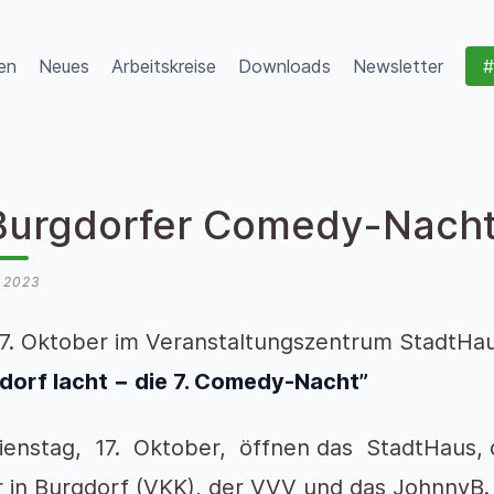
en
Neues
Arbeitskreise
Downloads
Newsletter
#
 Burgdorfer Comedy-Nacht
i 2023
. Oktober im Veranstaltungszentrum StadtHau
dorf lacht − die 7. Comedy-Nacht”
enstag, 17. Oktober, öffnen das StadtHaus, d
r in Burgdorf (VKK), der VVV und das JohnnyB