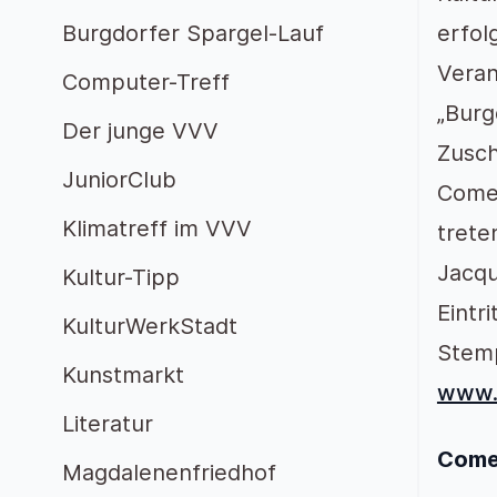
Burgdorfer Spargel-Lauf
erfo
Veran
Computer-Treff
„Burg
Der junge VVV
Zusch
JuniorClub
Comed
Klimatreff im VVV
trete
Jacqu
Kultur-Tipp
Eintr
KulturWerkStadt
Stemp
Kunstmarkt
www.r
Literatur
Come
Magdalenenfriedhof