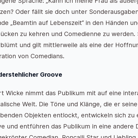
eigene Sprache: „Kann ich meine Frau als auße
zen? Oder fällt sie doch unter Sonderausgaben?“
de „Beamtin auf Lebenszeit“ in den Händen und 
ücken zu kehren und Comedienne zu werden. Si
blümt und gilt mittlerweile als eine der Hoffn
ation von Comedians.
erstehlicher Groove
t Wicke nimmt das Publikum mit auf eine inter
alische Welt. Die Töne und Klänge, die er sein
enden Objekten entlockt, entwickeln sich zu 
e und entführen das Publikum in eine andere 
gekrönter Comedian, Roncalli Star und Lieblin