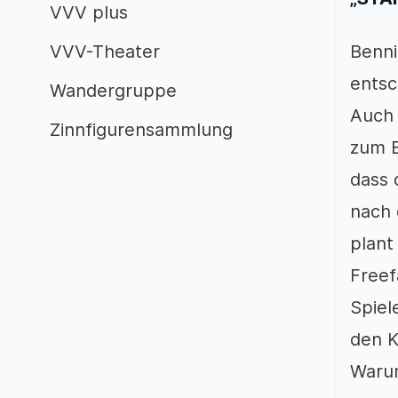
VVV plus
VVV-Theater
Benni
entsc
Wandergruppe
Auch 
Zinnfigurensammlung
zum B
dass 
nach 
plant
Freef
Spiel
den K
Warum