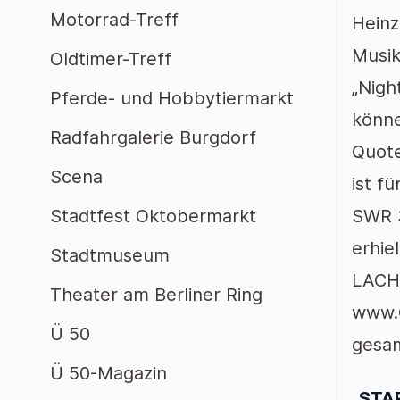
Motorrad-Treff
Heinz
Musik
Oldtimer-Treff
„Nig
Pferde- und Hobbytiermarkt
könne
Radfahrgalerie Burgdorf
Quote
Scena
ist f
Stadtfest Oktobermarkt
SWR 3
erhie
Stadtmuseum
LACHT
Theater am Berliner Ring
www.G
Ü 50
gesam
Ü 50-Magazin
„STA