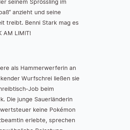
der seinem Sprössling im
aß“ anzieht und seine
t treibt. Benni Stark mag es
K AM LIMIT!
riere als Hammerwerferin an
iekender Wurfschrei ließen sie
chreibtisch-Job beim
k. Die junge Sauerländerin
rwertsteuer keine Pokémon
nzbeamtin erlebte, sprechen