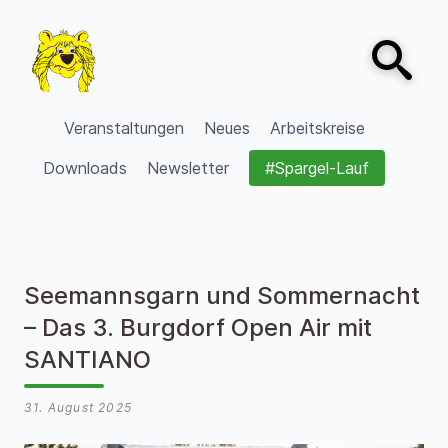
Zum Inhalt springen
Open sear
VVV Burgdorf
Veranstaltungen
Neues
Arbeitskreise
Downloads
Newsletter
#Spargel-Lauf
Seemannsgarn und Sommernacht
– Das 3. Burgdorf Open Air mit
SANTIANO
31. August 2025