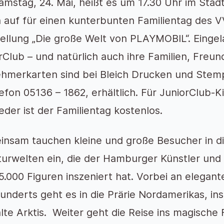
mstag, 24. Mai, heißt es um 17.30 Uhr im Stad
 auf für einen kunterbunten Familientag des V
ellung „Die große Welt von PLAYMOBIL“. Eingela
rClub – und natürlich auch ihre Familien, Freu
ehmerkarten sind bei Bleich Drucken und Stem
lefon 05136 – 1862, erhältlich. Für JuniorClub
ieder ist der Familientag kostenlos.
nsam tauchen kleine und große Besucher in di
turwelten ein, die der Hamburger Künstler und
5.000 Figuren inszeniert hat. Vorbei an elegante
underts geht es in die Prärie Nordamerikas, in
alte Arktis. Weiter geht die Reise ins magische