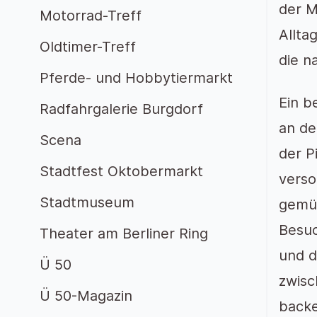
der M
Motorrad-Treff
Allta
Oldtimer-Treff
die n
Pferde- und Hobbytiermarkt
Ein b
Radfahrgalerie Burgdorf
an de
Scena
der P
Stadtfest Oktobermarkt
verso
Stadtmuseum
gemüt
Besuc
Theater am Berliner Ring
und d
Ü 50
zwisc
Ü 50-Magazin
backe