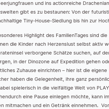
eerjungfrauen und ins actionreiche Drachenl
gswelten gibt es zu bestaunen: Von der futuris
achhaltige Tiny-House-Siedlung bis hin zur Ho
esonderes Highlight des FamilienTages sind di
nen die Kinder nach Herzenslust selbst aktiv 
irateninsel verborgene Schätze suchen, auf d
rgen, in der Dinozone auf Expedition gehen od
liches Zuhause einrichten – hier ist die eigene
her haben die Gelegenheit, ihre ganz persönli
abei spielerisch in die vielfältige Welt von P
hendurch eine Pause einlegen möchte, kann 
n mitmachen und ein Getränk einnehmen. Vor