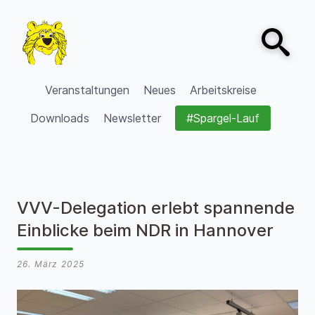
Zum Inhalt springen
Open sear
VVV Burgdorf
Veranstaltungen
Neues
Arbeitskreise
Downloads
Newsletter
#Spargel-Lauf
VVV-Delegation erlebt spannende
Einblicke beim NDR in Hannover
26. März 2025