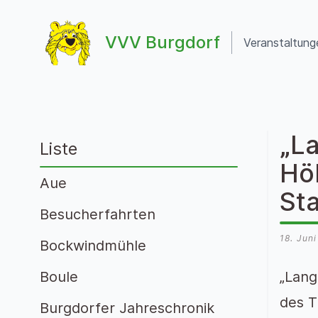
Zum Inhalt springen
VVV Burgdorf
Veranstaltung
VVV Burgdorf
„L
Liste
Hö
Aue
Sta
Besucherfahrten
18. Jun
Bockwindmühle
Boule
„Lang
des T
Burgdorfer Jahreschronik