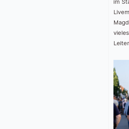
im St
Livem
Magda
viele
Leite