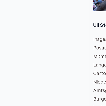
Uli S
Insge
Posau
Mitma
Lange
Carto
Niede
Amtsg
Burgd