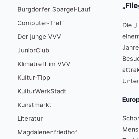
„Fli
Burgdorfer Spargel-Lauf
Computer-Treff
Die „
einem
Der junge VVV
Jahre
JuniorClub
Besuc
Klimatreff im VVV
attra
Kultur-Tipp
Unter
KulturWerkStadt
Euro
Kunstmarkt
Schon
Literatur
Mensc
Magdalenenfriedhof