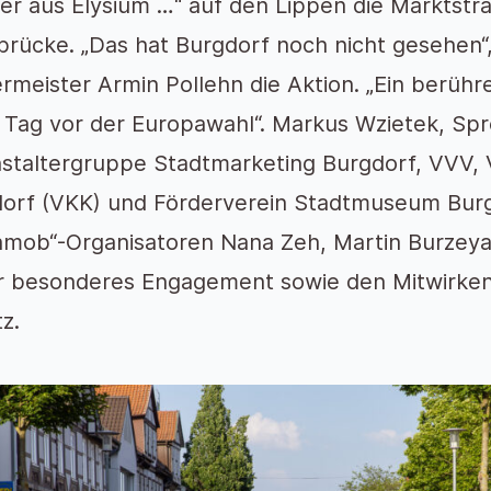
er aus Elysium …“ auf den Lippen die Marktstr
rücke. „Das hat Burgdorf noch nicht gesehen
rmeister Armin Pollehn die Aktion. „Ein berühre
 Tag vor der Europawahl“. Markus Wzietek, Sp
staltergruppe Stadtmarketing Burgdorf, VVV, V
orf (VKK) und Förderverein Stadtmuseum Burg
hmob“-Organisatoren Nana Zeh, Martin Burzeya
hr besonderes Engagement sowie den Mitwirken
z.