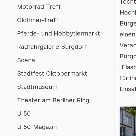
Tocht
Motorrad-Treff
Hochb
Oldtimer-Treff
Bürge
Pferde- und Hobbytiermarkt
einen
Veran
Radfahrgalerie Burgdorf
Burgd
Scena
„Flas
Stadtfest Oktobermarkt
für i
Stadtmuseum
Einsat
Theater am Berliner Ring
Ü 50
Ü 50-Magazin