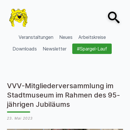
Zum Inhalt springen
Open sear
VVV Burgdorf
Veranstaltungen
Neues
Arbeitskreise
Downloads
Newsletter
#Spargel-Lauf
VVV-Mitgliederversammlung im
Stadtmuseum im Rahmen des 95-
jährigen Jubiläums
23. Mai 2023