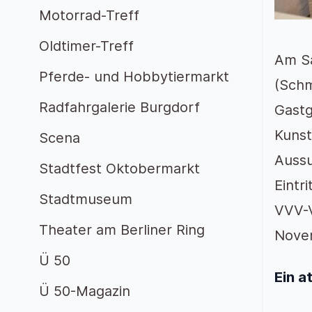
Motorrad-Treff
Oldtimer-Treff
Am Sa
Pferde- und Hobbytiermarkt
(Schm
Radfahrgalerie Burgdorf
Gastg
Kunst
Scena
Aussu
Stadtfest Oktobermarkt
Eintr
Stadtmuseum
VVV-V
Theater am Berliner Ring
Novem
Ü 50
Ein a
Ü 50-Magazin