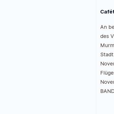
Café
An be
des V
Murme
Stadt
Novem
Flüge
Novem
BAND 