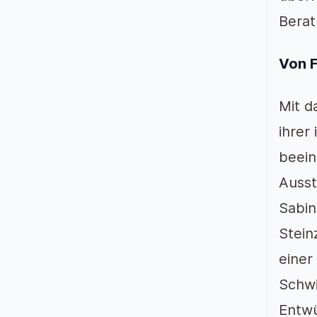
Berat
Von F
Mit d
ihrer
beein
Ausst
Sabin
Stein
einer
Schwi
Entwü