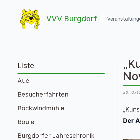
Zum Inhalt springen
VVV Burgdorf
Veranstaltung
VVV Burgdorf
„K
Liste
No
Aue
23. Okt
Besucherfahrten
Bockwindmühle
„Kuns
Der A
Boule
Burgdorfer Jahreschronik