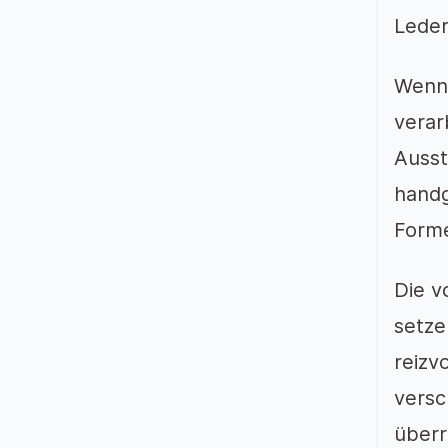
Leder
Wenn 
verar
Ausst
handg
Forme
Die v
setze
reizv
versc
überr