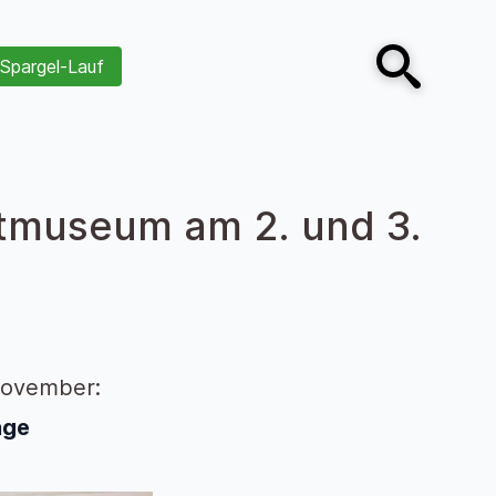
Spargel-Lauf
Open search
tmuseum am 2. und 3.
November:
nge