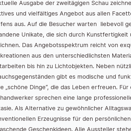
ktuelle Ausgabe der zweitägigen Schau zeichne
ktives und vielfältiges Angebot aus allen Face
fens aus. Auf die Besucher warten liebevoll g
andene Unikate, die sich durch Kunstfertigkeit
ichnen. Das Angebotsspektrum reicht von exq
reationen aus den unterschiedlichsten Materia
tarbeiten bis hin zu Lichtobjekten. Neben nütz
uchsgegenständen gibt es modische und funkti
e „schöne Dinge“, die das Leben erfreuen. Für d
handwerker sprechen eine lange professionell
asie. Als Alternative zu gewöhnlicher Alltagswa
ventionellen Erzeugnisse für den persönliche
aschende Geschenkideen. Alle Aussteller stehe