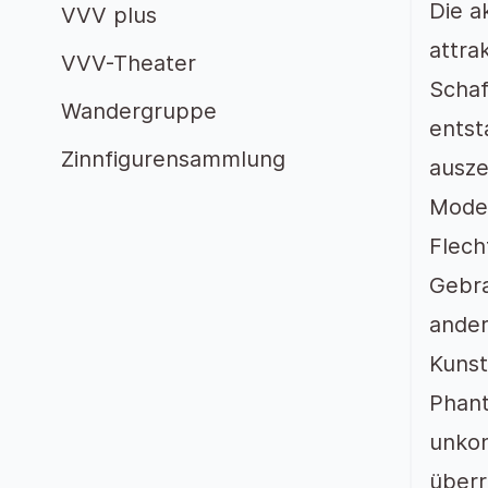
Die a
VVV plus
attra
VVV-Theater
Schaf
Wandergruppe
entst
Zinnfigurensammlung
ausze
Modek
Flech
Gebra
ander
Kunst
Phant
unkon
überr