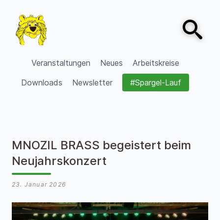
Zum Inhalt springen
Open sear
VVV Burgdorf
Veranstaltungen
Neues
Arbeitskreise
Downloads
Newsletter
#Spargel-Lauf
MNOZIL BRASS begeistert beim
Neujahrskonzert
23. Januar 2026