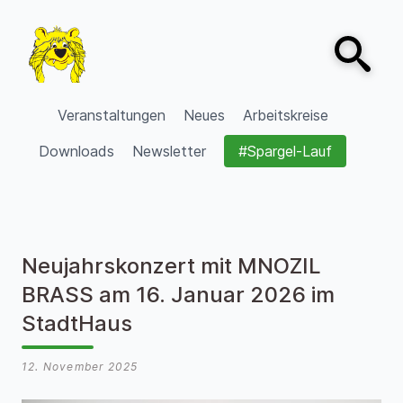
Zum Inhalt springen
Open sear
VVV Burgdorf
Veranstaltungen
Neues
Arbeitskreise
Downloads
Newsletter
#Spargel-Lauf
Neujahrskonzert mit MNOZIL
BRASS am 16. Januar 2026 im
StadtHaus
12. November 2025