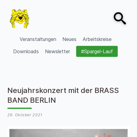
Zum Inhalt springen
Open sear
VVV Burgdorf
Veranstaltungen
Neues
Arbeitskreise
Downloads
Newsletter
#Spargel-Lauf
Neujahrskonzert mit der BRASS
BAND BERLIN
29. Oktober 2021