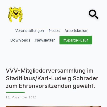
Zum Inhalt springen
Open sear
VVV Burgdorf
Veranstaltungen
Neues
Arbeitskreise
Downloads
Newsletter
#Spargel-Lauf
VVV-Mitgliederversammlung im
StadtHaus/Karl-Ludwig Schrader
zum Ehrenvorsitzenden gewählt
15. November 2025