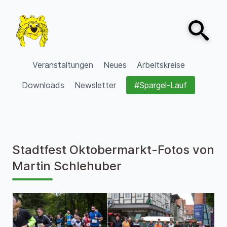
Zum Inhalt springen
Open sear
VVV Burgdorf
Veranstaltungen
Neues
Arbeitskreise
Downloads
Newsletter
#Spargel-Lauf
Stadtfest Oktobermarkt-Fotos von
Martin Schlehuber