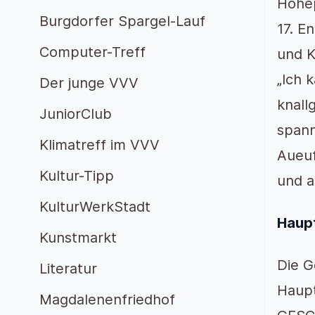
Höhep
Burgdorfer Spargel-Lauf
17. E
Computer-Treff
und K
„Ich 
Der junge VVV
knall
JuniorClub
spann
Klimatreff im VVV
Aueuf
Kultur-Tipp
und a
KulturWerkStadt
Haupt
Kunstmarkt
Die G
Literatur
Haupt
Magdalenenfriedhof