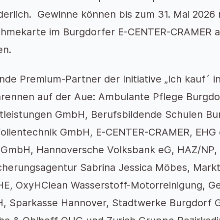
derlich. Gewinne können bis zum 31. Mai 2026 m
ahmekarte im Burgdorfer E-CENTER-CRAMER am
en.
nde Premium-Partner der Initiative „Ich kauf´ i
rennen auf der Aue: Ambulante Pflege Burgd
tleistungen GmbH, Berufsbildende Schulen Bur
Folientechnik GmbH, E-CENTER-CRAMER, EHG 
 GmbH, Hannoversche Volksbank eG, HAZ/NP,
cherungsagentur Sabrina Jessica Möbes, Mark
, OxyHClean Wasserstoff-Motorreinigung, Geo
, Sparkasse Hannover, Stadtwerke Burgdorf 