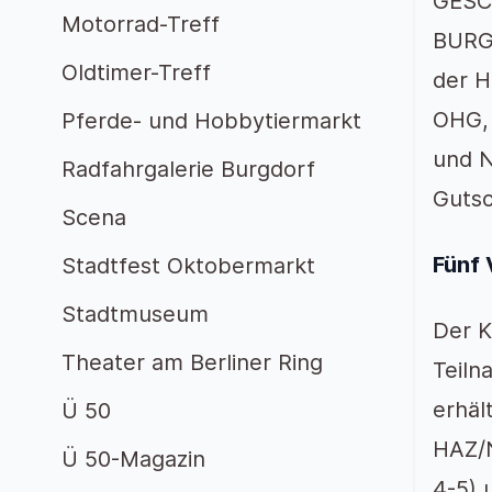
GESCH
Motorrad-Treff
BURG
Oldtimer-Treff
der H
OHG, 
Pferde- und Hobbytiermarkt
und N
Radfahrgalerie Burgdorf
Gutsc
Scena
Fünf 
Stadtfest Oktobermarkt
Stadtmuseum
Der K
Theater am Berliner Ring
Teiln
erhäl
Ü 50
HAZ/N
Ü 50-Magazin
4-5) 