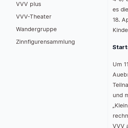
VVV plus
es di
VVV-Theater
18. Ap
Wandergruppe
Kinde
Zinnfigurensammlung
Start
Um 11
Auebr
Teiln
und m
„Klei
rechn
VVV a