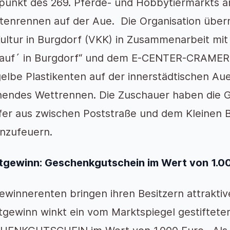
unkt des 269. Pferde- und Hobbytiermarkts am
ntenrennen auf der Aue. Die Organisation über
ultur in Burgdorf (VKK) in Zusammenarbeit mit 
kauf´ in Burgdorf“ und dem E-CENTER-CRAMER.
gelbe Plastikenten auf der innerstädtischen Aue 
endes Wettrennen. Die Zuschauer haben die G
er aus zwischen Poststraße und dem Kleinen
nzufeuern.
gewinn: Geschenkgutschein im Wert von 1.0
ewinnerenten bringen ihren Besitzern attraktive
gewinn winkt ein vom Marktspiegel gestifte