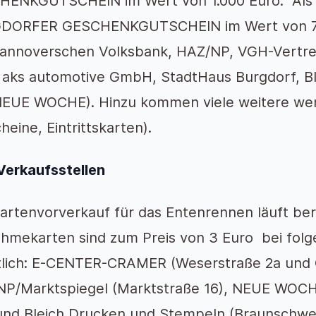
ENKGUTSCHEIN im Wert von 1.000 Euro. Als 2.
DORFER GESCHENKGUTSCHEIN im Wert von 70
annoverschen Volksbank, HAZ/NP, VGH-Vertre
aks automotive GmbH, StadtHaus Burgdorf, B
EUE WOCHE). Hinzu kommen viele weitere wert
heine, Eintrittskarten).
Verkaufsstellen
artenvorverkauf für das Entenrennen läuft b
ahmekarten sind zum Preis von 3 Euro bei folg
tlich: E-CENTER-CRAMER (Weserstraße 2a und O
P/Marktspiegel (Marktstraße 16), NEUE WOC
und Bleich Drucken und Stempeln (Braunschwei