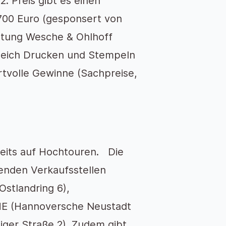
 Preis gibt es einen
0 Euro (gesponsert von
tung Wesche & Ohlhoff
leich Drucken und Stempeln
volle Gewinne (Sachpreise,
ereits auf Hochtouren. Die
enden Verkaufsstellen
stlandring 6),
HE (Hannoversche Neustadt
ger Straße 2). Zudem gibt