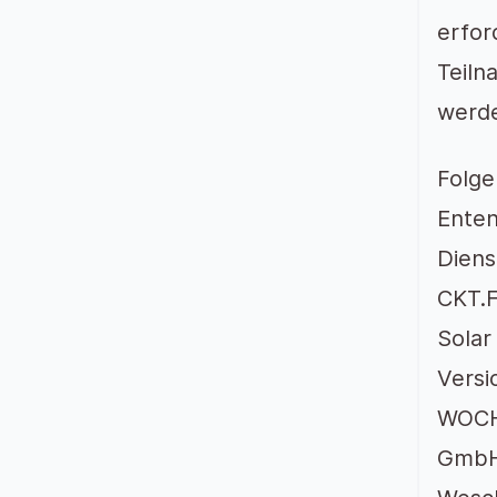
erfor
Teiln
werd
Folge
Enten
Diens
CKT.
Solar
Versi
WOCHE
GmbH