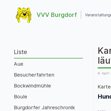
Zum Inhalt springen
VVV Burgdorf
Veranstaltung
VVV Burgdorf
Ka
Liste
lä
Aue
9. April
Besucherfahrten
Bockwindmühle
Karte
Hund
Boule
Burgdorfer Jahreschronik