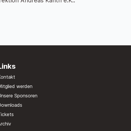
ektion Andreas Kanth e.K..
Links
Kontakt
itglied werden
Unsere Sponsoren
Downloads
ickets
rchiv