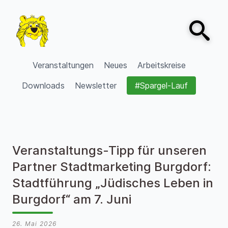
Zum Inhalt springen
Open sear
VVV Burgdorf
Veranstaltungen
Neues
Arbeitskreise
Downloads
Newsletter
#Spargel-Lauf
Veranstaltungs-Tipp für unseren
Partner Stadtmarketing Burgdorf:
Stadtführung „Jüdisches Leben in
Burgdorf“ am 7. Juni
26. Mai 2026