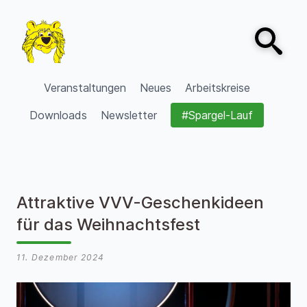
Zum Inhalt springen
Open sear
VVV Burgdorf
Veranstaltungen
Neues
Arbeitskreise
Downloads
Newsletter
#Spargel-Lauf
Attraktive VVV-Geschenkideen
für das Weihnachtsfest
11. Dezember 2024