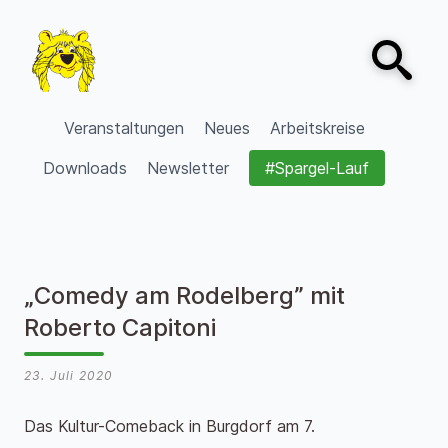
Zum Inhalt springen
Open sear
VVV Burgdorf
Veranstaltungen
Neues
Arbeitskreise
Downloads
Newsletter
#Spargel-Lauf
„Comedy am Rodelberg” mit
Roberto Capitoni
23. Juli 2020
Das Kultur-Comeback in Burgdorf am 7.