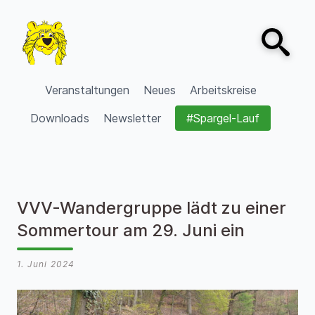
Zum Inhalt springen
Open sear
VVV Burgdorf
Veranstaltungen
Neues
Arbeitskreise
Downloads
Newsletter
#Spargel-Lauf
VVV-Wandergruppe lädt zu einer
Sommertour am 29. Juni ein
1. Juni 2024