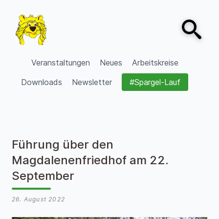
Zum Inhalt springen
Open sear
VVV Burgdorf
Veranstaltungen
Neues
Arbeitskreise
Downloads
Newsletter
#Spargel-Lauf
Führung über den
Magdalenenfriedhof am 22.
September
26. August 2022