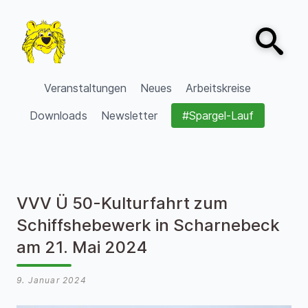
Zum Inhalt springen
Open sear
VVV Burgdorf
Veranstaltungen
Neues
Arbeitskreise
Downloads
Newsletter
#Spargel-Lauf
VVV Ü 50-Kulturfahrt zum
Schiffshebewerk in Scharnebeck
am 21. Mai 2024
9. Januar 2024