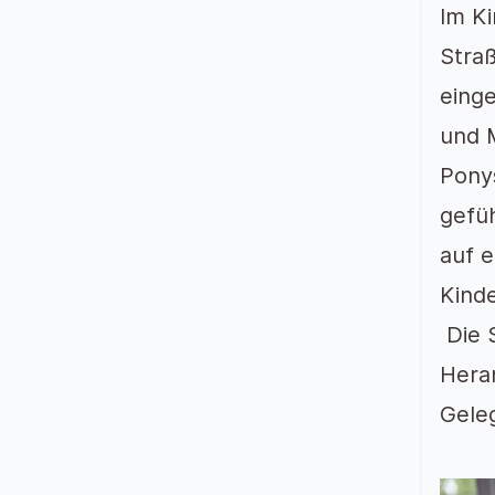
Im K
Stra
eing
und 
Ponys
gefü
auf 
Kind
Die S
Hera
Geleg