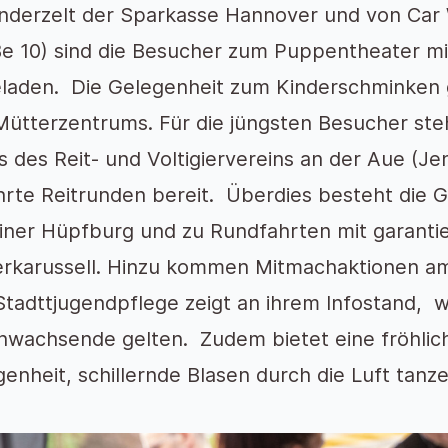
inderzelt der Sparkasse Hannover und von Car 
ße 10) sind die Besucher zum Puppentheater m
eladen. Die Gelegenheit zum Kinderschminken 
Mütterzentrums. Für die jüngsten Besucher ste
 des Reit- und Voltigiervereins an der Aue (J
hrte Reitrunden bereit. Überdies besteht die
einer Hüpfburg und zu Rundfahrten mit garant
erkarussell. Hinzu kommen Mitmachaktionen a
tadttjugendpflege zeigt an ihrem Infostand, w
nwachsende gelten. Zudem bietet eine fröhlich
enheit, schillernde Blasen durch die Luft tanze