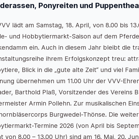
rderassen, Ponyreiten und Puppenthea
VV lädt am Samstag, 18. April, von 8.00 bis 13
de- und Hobbytiermarkt-Saison auf dem Pferd
endamm ein. Auch in diesem Jahr bleibt die tra
staltungsreihe ihrem Erfolgskonzept treu: att
tiere, Blick in die „gute alte Zeit“ und viel Fam
fnung übernehmen um 11.00 Uhr der VVV-Ehren
der, Barthold Plaß, Vorsitzender des Vereins 
rmeister Armin Pollehn. Zur musikalischen Ein
hornbläsercorps Burgwedel-Thönse. Die weiter
ytiermarkt-Termine 2026 (von April bis Septe
 von 8.00 – 13.00 Uhr) sind am 16. Mai, 20. Juni,