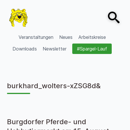
Zum Inhalt springen
Open sear
VVV Burgdorf
Veranstaltungen
Neues
Arbeitskreise
Downloads
Newsletter
#Spargel-Lauf
burkhard_wolters-xZSG8d&
Burgdorfer Pferde- und