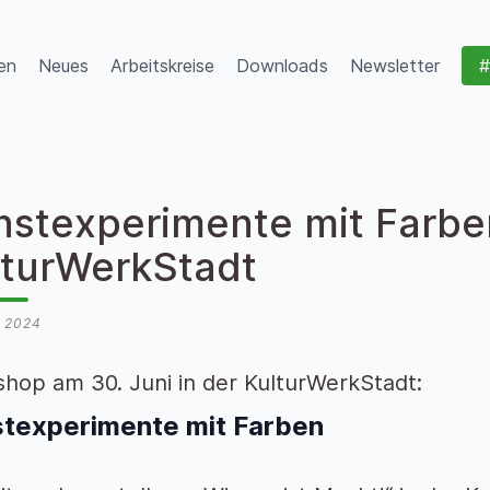
en
Neues
Arbeitskreise
Downloads
Newsletter
#
nstexperimente mit Farben
lturWerkStadt
i 2024
hop am 30. Juni in der KulturWerkStadt:
texperimente mit Farben