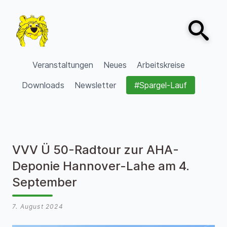
Zum Inhalt springen
Open sear
VVV Burgdorf
Veranstaltungen
Neues
Arbeitskreise
Downloads
Newsletter
#Spargel-Lauf
VVV Ü 50-Radtour zur AHA-
Deponie Hannover-Lahe am 4.
September
7. August 2024